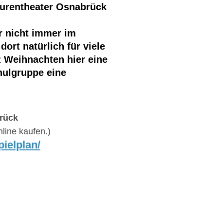
gurentheater Osnabrück
r nicht immer im
ort natürlich für viele
rz Weihnachten hier eine
hulgruppe eine
brück
nline kaufen.)
ielplan/