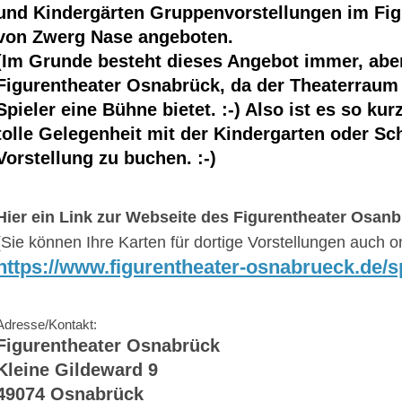
und Kindergärten Gruppenvorstellungen im Fi
von Zwerg Nase angeboten.
(Im Grunde besteht dieses Angebot immer, abe
Figurentheater Osnabrück, da der Theaterraum d
Spieler eine Bühne bietet. :-) Also ist es so ku
tolle Gelegenheit mit der Kindergarten oder Sc
Vorstellung zu buchen. :-)
Hier ein Link zur Webseite des Figurentheater Osan
(Sie können Ihre Karten für dortige Vorstellungen auch o
https://www.figurentheater-osnabrueck.de/sp
Adresse/Kontakt:
Figurentheater Osnabrück
Kleine Gildeward 9
49074 Osnabrück